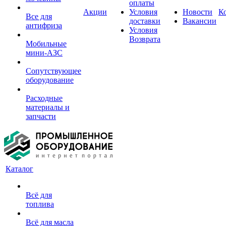
оплаты
Акции
Условия
Новости
К
Все для
доставки
Вакансии
антифриза
Условия
Возврата
Мобильные
мини-АЗС
Сопутствующее
оборудование
Расходные
материалы и
запчасти
Каталог
Всё для
топлива
Всё для масла