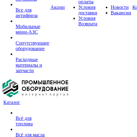
оплаты
Акции
Условия
Новости
К
Все для
доставки
Вакансии
антифриза
Условия
Возврата
Мобильные
мини-АЗС
Сопутствующее
оборудование
Расходные
материалы и
запчасти
Каталог
Всё для
топлива
Всё для масла