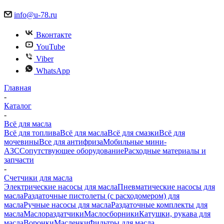
info@u-78.ru
Вконтакте
YouTube
Viber
WhatsApp
Главная
-
Каталог
-
Всё для масла
Всё для топлива
Всё для масла
Всё для смазки
Всё для
мочевины
Все для антифриза
Мобильные мини-
АЗС
Сопутствующее оборудование
Расходные материалы и
запчасти
-
Счетчики для масла
Электрические насосы для масла
Пневматические насосы для
масла
Раздаточные пистолеты (с расходомером) для
масла
Ручные насосы для масла
Раздаточные комплекты для
масла
Маслораздатчики
Маслосборники
Катушки, рукава для
масла
Воронки
Масленки
Фильтры для масла