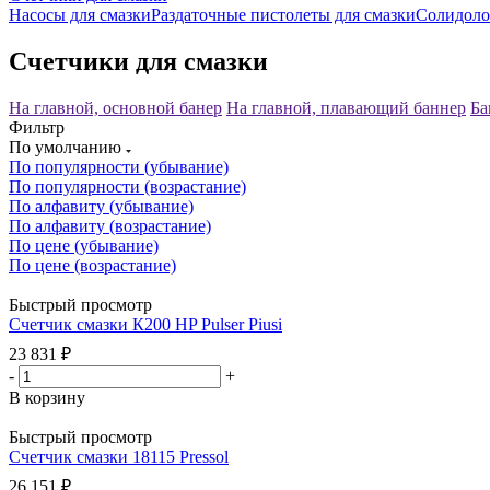
Насосы для смазки
Раздаточные пистолеты для смазки
Солидоло
Счетчики для смазки
На главной, основной банер
На главной, плавающий баннер
Ба
Фильтр
По умолчанию
По популярности (убывание)
По популярности (возрастание)
По алфавиту (убывание)
По алфавиту (возрастание)
По цене (убывание)
По цене (возрастание)
Быстрый просмотр
Счетчик смазки К200 HP Pulser Piusi
23 831
₽
-
+
В корзину
Быстрый просмотр
Счетчик смазки 18115 Pressol
26 151
₽