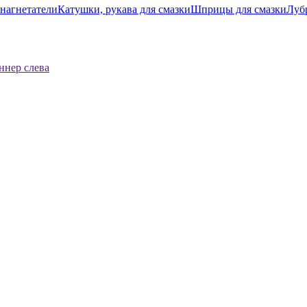
нагнетатели
Катушки, рукава для смазки
Шприцы для смазки
Луб
ннер слева