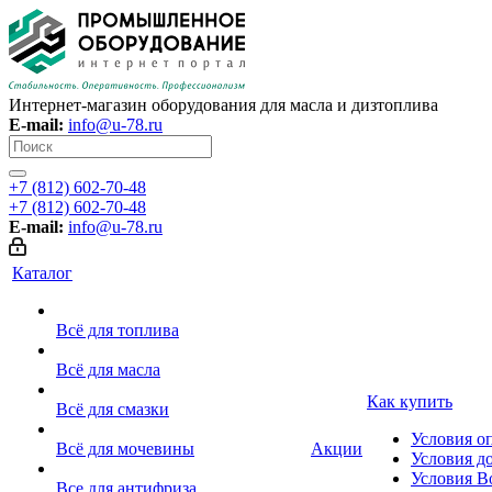
Интернет-магазин оборудования для масла и дизтоплива
E-mail:
info@u-78.ru
+7 (812) 602-70-48
+7 (812) 602-70-48
E-mail:
info@u-78.ru
Каталог
Всё для топлива
Всё для масла
Как купить
Всё для смазки
Условия о
Всё для мочевины
Акции
Условия д
Условия В
Все для антифриза