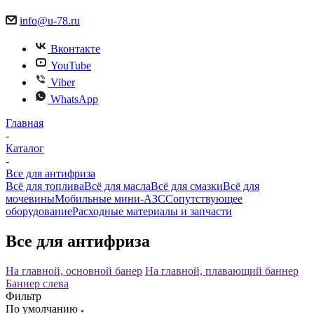
info@u-78.ru
Вконтакте
YouTube
Viber
WhatsApp
Главная
-
Каталог
-
Все для антифриза
Всё для топлива
Всё для масла
Всё для смазки
Всё для
мочевины
Мобильные мини-АЗС
Сопутствующее
оборудование
Расходные материалы и запчасти
Все для антифриза
На главной, основной банер
На главной, плавающий баннер
Баннер слева
Фильтр
По умолчанию