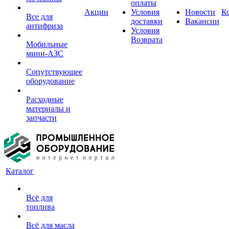
оплаты
Акции
Условия
Новости
К
Все для
доставки
Вакансии
антифриза
Условия
Возврата
Мобильные
мини-АЗС
Сопутствующее
оборудование
Расходные
материалы и
запчасти
Каталог
Всё для
топлива
Всё для масла