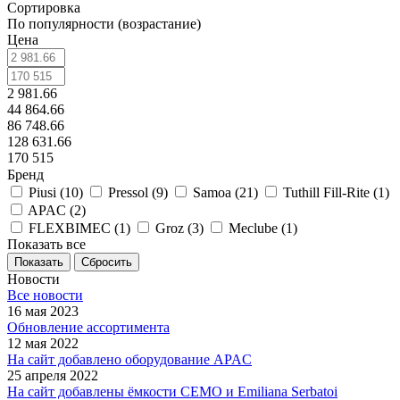
Сортировка
По популярности (возрастание)
Цена
2 981.66
44 864.66
86 748.66
128 631.66
170 515
Бренд
Piusi (
10
)
Pressol (
9
)
Samoa (
21
)
Tuthill Fill-Rite (
1
)
APAC (
2
)
FLEXBIMEC (
1
)
Groz (
3
)
Meclube (
1
)
Показать все
Сбросить
Новости
Все новости
16 мая 2023
Обновление ассортимента
12 мая 2022
На сайт добавлено оборудование APAC
25 апреля 2022
На сайт добавлены ёмкости CEMO и Emiliana Serbatoi