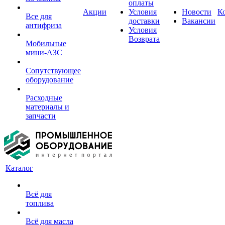
оплаты
Акции
Условия
Новости
К
Все для
доставки
Вакансии
антифриза
Условия
Возврата
Мобильные
мини-АЗС
Сопутствующее
оборудование
Расходные
материалы и
запчасти
Каталог
Всё для
топлива
Всё для масла