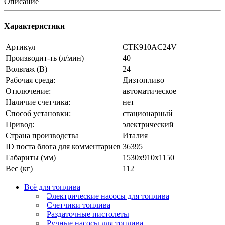
Описание
Характеристики
Артикул
CTK910AC24V
Производит-ть (л/мин)
40
Вольтаж (В)
24
Рабочая среда:
Дизтопливо
Отключение:
автоматическое
Наличие счетчика:
нет
Способ установки:
стационарный
Привод:
электрический
Страна производства
Италия
ID поста блога для комментариев
36395
Габариты (мм)
1530х910х1150
Вес (кг)
112
Всё для топлива
Электрические насосы для топлива
Счетчики топлива
Раздаточные пистолеты
Ручные насосы для топлива