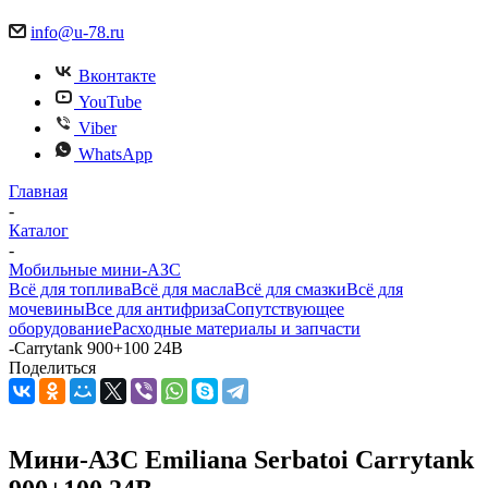
info@u-78.ru
Вконтакте
YouTube
Viber
WhatsApp
Главная
-
Каталог
-
Мобильные мини-АЗС
Всё для топлива
Всё для масла
Всё для смазки
Всё для
мочевины
Все для антифриза
Сопутствующее
оборудование
Расходные материалы и запчасти
-
Carrytank 900+100 24В
Поделиться
Мини-АЗС Emiliana Serbatoi Carrytank