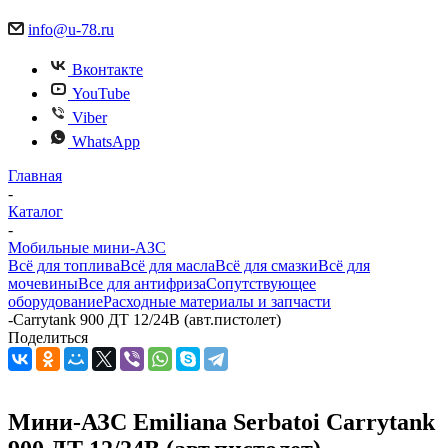
info@u-78.ru
Вконтакте
YouTube
Viber
WhatsApp
Главная
-
Каталог
-
Мобильные мини-АЗС
Всё для топлива
Всё для масла
Всё для смазки
Всё для
мочевины
Все для антифриза
Сопутствующее
оборудование
Расходные материалы и запчасти
-
Carrytank 900 ДТ 12/24В (авт.пистолет)
Поделиться
Мини-АЗС Emiliana Serbatoi Carrytank