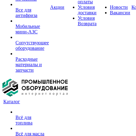
оплаты
Акции
Условия
Новости
К
Все для
доставки
Вакансии
антифриза
Условия
Возврата
Мобильные
мини-АЗС
Сопутствующее
оборудование
Расходные
материалы и
запчасти
Каталог
Всё для
топлива
Всё для масла