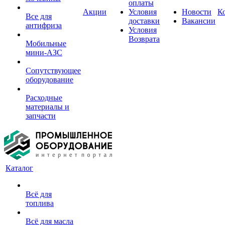
оплаты
Акции
Условия
Новости
К
Все для
доставки
Вакансии
антифриза
Условия
Возврата
Мобильные
мини-АЗС
Сопутствующее
оборудование
Расходные
материалы и
запчасти
Каталог
Всё для
топлива
Всё для масла