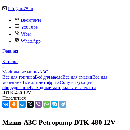
info@u-78.ru
Вконтакте
YouTube
Viber
WhatsApp
Главная
-
Каталог
-
Мобильные мини-АЗС
Всё для топлива
Всё для масла
Всё для смазки
Всё для
мочевины
Все для антифриза
Сопутствующее
оборудование
Расходные материалы и запчасти
-
DTK-480 12V
Поделиться
Мини-АЗС Petropump DTK-480 12V