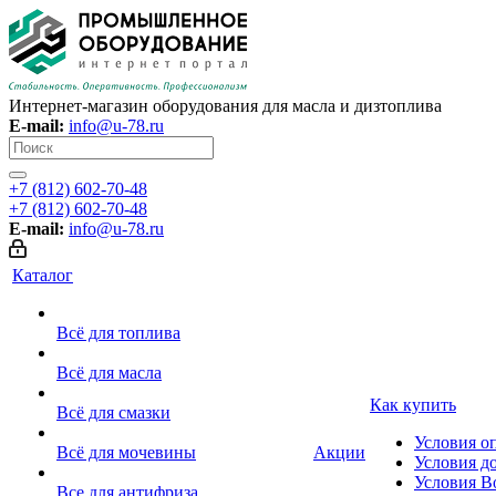
Интернет-магазин оборудования для масла и дизтоплива
E-mail:
info@u-78.ru
+7 (812) 602-70-48
+7 (812) 602-70-48
E-mail:
info@u-78.ru
Каталог
Всё для топлива
Всё для масла
Как купить
Всё для смазки
Условия о
Всё для мочевины
Акции
Условия д
Условия В
Все для антифриза