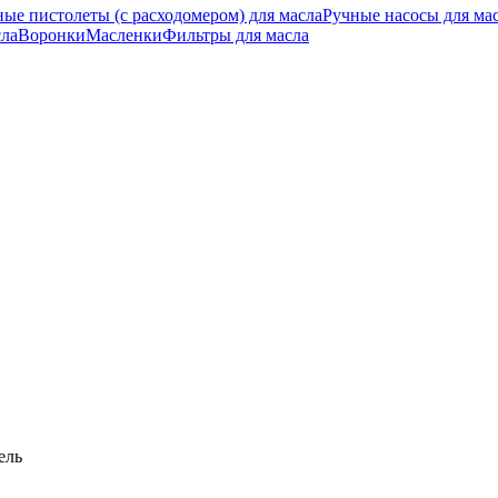
ные пистолеты (с расходомером) для масла
Ручные насосы для ма
сла
Воронки
Масленки
Фильтры для масла
ель