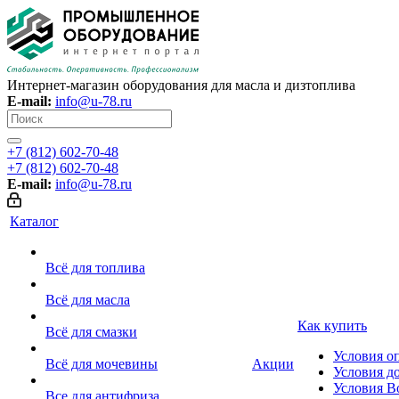
Интернет-магазин оборудования для масла и дизтоплива
E-mail:
info@u-78.ru
+7 (812) 602-70-48
+7 (812) 602-70-48
E-mail:
info@u-78.ru
Каталог
Всё для топлива
Всё для масла
Как купить
Всё для смазки
Условия о
Всё для мочевины
Акции
Условия д
Условия В
Все для антифриза