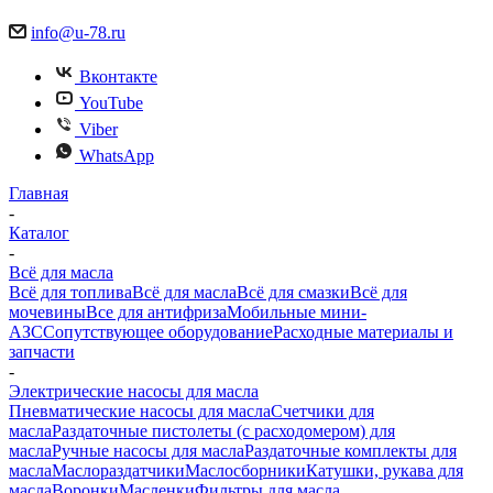
info@u-78.ru
Вконтакте
YouTube
Viber
WhatsApp
Главная
-
Каталог
-
Всё для масла
Всё для топлива
Всё для масла
Всё для смазки
Всё для
мочевины
Все для антифриза
Мобильные мини-
АЗС
Сопутствующее оборудование
Расходные материалы и
запчасти
-
Электрические насосы для масла
Пневматические насосы для масла
Счетчики для
масла
Раздаточные пистолеты (с расходомером) для
масла
Ручные насосы для масла
Раздаточные комплекты для
масла
Маслораздатчики
Маслосборники
Катушки, рукава для
масла
Воронки
Масленки
Фильтры для масла