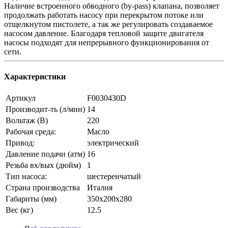
Наличие встроенного обводного (by-pass) клапана, позволяет
продолжать работать насосу при перекрытом потоке или
отщелкнутом пистолете, а так же регулировать создаваемое
насосом давление. Благодаря тепловой защите двигателя
насосы подходят для непрерывного функционирования от
сети.
Характеристики
Артикул
F0030430D
Производит-ть (л/мин)
14
Вольтаж (В)
220
Рабочая среда:
Масло
Привод:
электрический
Давление подачи (атм)
16
Резьба вх/вых (дюйм)
1
Тип насоса:
шестеренчатый
Страна производства
Италия
Габариты (мм)
350x200x280
Вес (кг)
12.5