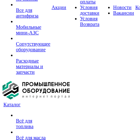
оплаты
Акции
Условия
Новости
К
Все для
доставки
Вакансии
антифриза
Условия
Возврата
Мобильные
мини-АЗС
Сопутствующее
оборудование
Расходные
материалы и
запчасти
Каталог
Всё для
топлива
Всё для масла