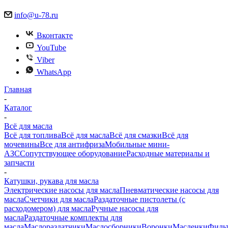
info@u-78.ru
Вконтакте
YouTube
Viber
WhatsApp
Главная
-
Каталог
-
Всё для масла
Всё для топлива
Всё для масла
Всё для смазки
Всё для
мочевины
Все для антифриза
Мобильные мини-
АЗС
Сопутствующее оборудование
Расходные материалы и
запчасти
-
Катушки, рукава для масла
Электрические насосы для масла
Пневматические насосы для
масла
Счетчики для масла
Раздаточные пистолеты (с
расходомером) для масла
Ручные насосы для
масла
Раздаточные комплекты для
масла
Маслораздатчики
Маслосборники
Воронки
Масленки
Филь