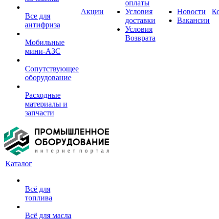
оплаты
Акции
Условия
Новости
К
Все для
доставки
Вакансии
антифриза
Условия
Возврата
Мобильные
мини-АЗС
Сопутствующее
оборудование
Расходные
материалы и
запчасти
Каталог
Всё для
топлива
Всё для масла