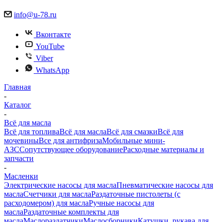
info@u-78.ru
Вконтакте
YouTube
Viber
WhatsApp
Главная
-
Каталог
-
Всё для масла
Всё для топлива
Всё для масла
Всё для смазки
Всё для
мочевины
Все для антифриза
Мобильные мини-
АЗС
Сопутствующее оборудование
Расходные материалы и
запчасти
-
Масленки
Электрические насосы для масла
Пневматические насосы для
масла
Счетчики для масла
Раздаточные пистолеты (с
расходомером) для масла
Ручные насосы для
масла
Раздаточные комплекты для
масла
Маслораздатчики
Маслосборники
Катушки, рукава для