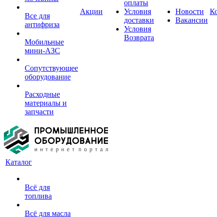
оплаты
Акции
Условия
Новости
К
Все для
доставки
Вакансии
антифриза
Условия
Возврата
Мобильные
мини-АЗС
Сопутствующее
оборудование
Расходные
материалы и
запчасти
Каталог
Всё для
топлива
Всё для масла