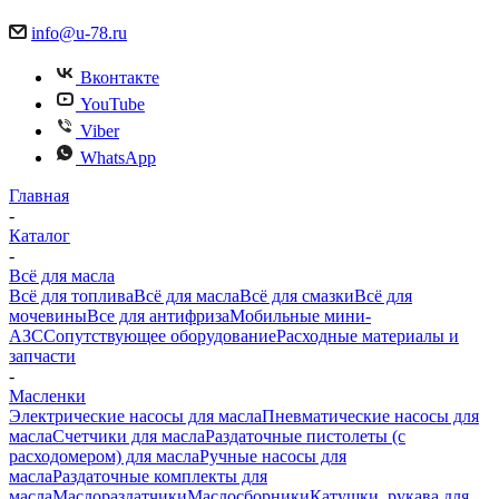
info@u-78.ru
Вконтакте
YouTube
Viber
WhatsApp
Главная
-
Каталог
-
Всё для масла
Всё для топлива
Всё для масла
Всё для смазки
Всё для
мочевины
Все для антифриза
Мобильные мини-
АЗС
Сопутствующее оборудование
Расходные материалы и
запчасти
-
Масленки
Электрические насосы для масла
Пневматические насосы для
масла
Счетчики для масла
Раздаточные пистолеты (с
расходомером) для масла
Ручные насосы для
масла
Раздаточные комплекты для
масла
Маслораздатчики
Маслосборники
Катушки, рукава для