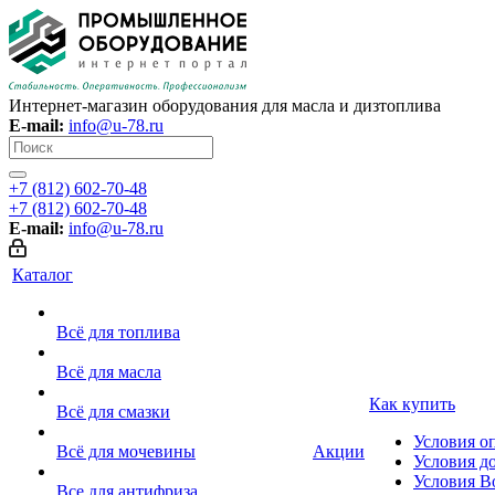
Интернет-магазин оборудования для масла и дизтоплива
E-mail:
info@u-78.ru
+7 (812) 602-70-48
+7 (812) 602-70-48
E-mail:
info@u-78.ru
Каталог
Всё для топлива
Всё для масла
Как купить
Всё для смазки
Условия о
Всё для мочевины
Акции
Условия д
Условия В
Все для антифриза