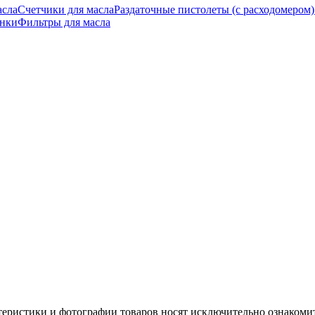
асла
Счетчики для масла
Раздаточные пистолеты (с расходомером)
нки
Фильтры для масла
теристики и фотографии товаров носят исключительно ознакомит