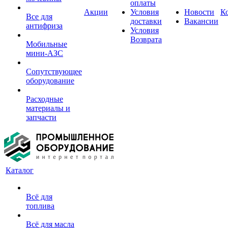
оплаты
Акции
Условия
Новости
К
Все для
доставки
Вакансии
антифриза
Условия
Возврата
Мобильные
мини-АЗС
Сопутствующее
оборудование
Расходные
материалы и
запчасти
Каталог
Всё для
топлива
Всё для масла