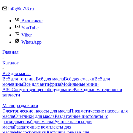
info@u-78.ru
Вконтакте
YouTube
Viber
WhatsApp
Главная
-
Каталог
-
Всё для масла
Всё для топлива
Всё для масла
Всё для смазки
Всё для
мочевины
Все для антифриза
Мобильные мини-
АЗС
Сопутствующее оборудование
Расходные материалы и
запчасти
-
Маслораздатчики
Электрические насосы для масла
Пневматические насосы для
масла
Счетчики для масла
Раздаточные пистолеты (с
расходомером) для масла
Ручные насосы для
масла
Раздаточные комплекты для
масла
Маслосборники
Катушки, рукава для