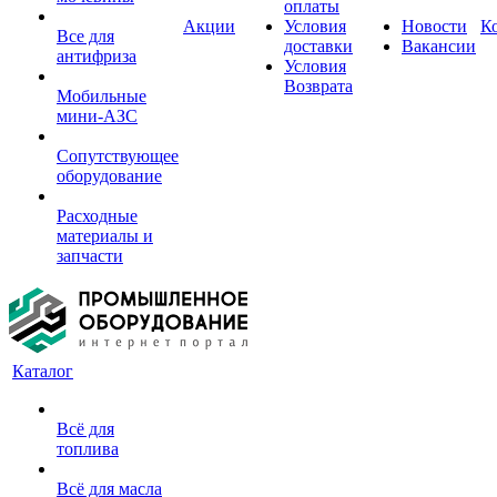
оплаты
Акции
Условия
Новости
К
Все для
доставки
Вакансии
антифриза
Условия
Возврата
Мобильные
мини-АЗС
Сопутствующее
оборудование
Расходные
материалы и
запчасти
Каталог
Всё для
топлива
Всё для масла