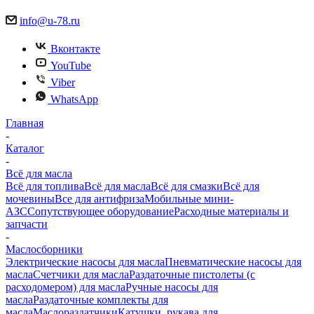
info@u-78.ru
Вконтакте
YouTube
Viber
WhatsApp
Главная
-
Каталог
-
Всё для масла
Всё для топлива
Всё для масла
Всё для смазки
Всё для
мочевины
Все для антифриза
Мобильные мини-
АЗС
Сопутствующее оборудование
Расходные материалы и
запчасти
-
Маслосборники
Электрические насосы для масла
Пневматические насосы для
масла
Счетчики для масла
Раздаточные пистолеты (с
расходомером) для масла
Ручные насосы для
масла
Раздаточные комплекты для
масла
Маслораздатчики
Катушки, рукава для