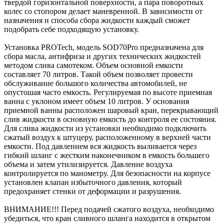
твердой горизонтальной поверхности, а пара поворотных
колес со стопором делает маневренной. В зависимости от
назначения и способа сбора жидкости каждый сможет
подобрать себе подходящую установку.
Установка PROTech, модель SOD70Pro предназначена для
сбора масла, антифриза и других технических жидкостей
методом слива самотеком. Объем основной емкости
составляет 70 литров. Такой объем позволяет провести
обслуживание большого количества автомобилей, не
опустошая часто емкость. Регулируемая по высоте приемная
ванна с уклоном имеет объем 10 литров. У основания
приемной ванны расположен шаровый кран, перекрывающий
слив жидкости в основную емкость до контроля ее состояния.
Для слива жидкости из установки необходимо подключить
сжатый воздух к штуцеру, расположенному в верхней части
емкости. Под давлением вся жидкость выливается через
гибкий шланг с жестким наконечником в емкость большего
объема и затем утилизируется. Давление воздуха
контролируется по манометру. Для безопасности на корпусе
установлен клапан избыточного давления, который
предохраняет стенки от деформации и разрушения.
ВНИМАНИЕ!!! Перед подачей сжатого воздуха, необходимо
убедиться, что кран сливного шланга находится в открытом