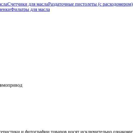
асла
Счетчики для масла
Раздаточные пистолеты (с расходомером)
ленки
Фильтры для масла
евмопривод
теристики и фотографии товаров носят исключительно ознакомит