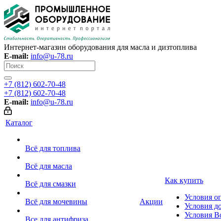
Интернет-магазин оборудования для масла и дизтоплива
E-mail:
info@u-78.ru
+7 (812) 602-70-48
+7 (812) 602-70-48
E-mail:
info@u-78.ru
Каталог
Всё для топлива
Всё для масла
Как купить
Всё для смазки
Условия о
Всё для мочевины
Акции
Условия д
Условия В
Все для антифриза