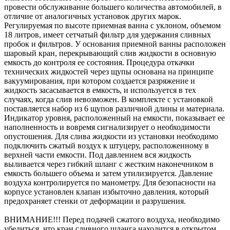
провести обслуживание большего количества автомобилей, в
отличие от аналогичных установок других марок.
Регулируемая по высоте приемная ванна с уклоном, объемом
18 литров, имеет сетчатый фильтр для удержания сливных
пробок и фильтров. У основания приемной ванны расположен
шаровый кран, перекрывающий слив жидкости в основную
емкость до контроля ее состояния. Процедура откачки
технических жидкостей через щупы основана на принципе
вакуумирования, при котором создается разряжение и
жидкость засасывается в емкость, и используется в тех
случаях, когда слив невозможен. В комплекте с установкой
поставляется набор из 6 щупов различной длины и материала.
Индикатор уровня, расположенный на емкости, показывает ее
наполненность и вовремя сигнализирует о необходимости
опустошения. Для слива жидкости из установки необходимо
подключить сжатый воздух к штуцеру, расположенному в
верхней части емкости. Под давлением вся жидкость
выливается через гибкий шланг с жестким наконечником в
емкость большего объема и затем утилизируется. Давление
воздуха контролируется по манометру. Для безопасности на
корпусе установлен клапан избыточно давления, который
предохраняет стенки от деформации и разрушения.
ВНИМАНИЕ!!! Перед подачей сжатого воздуха, необходимо
убедиться, что кран сливного шланга находится в открытом