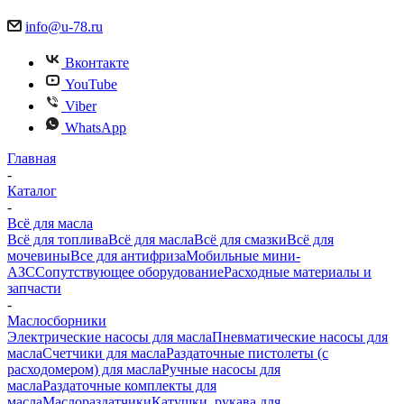
info@u-78.ru
Вконтакте
YouTube
Viber
WhatsApp
Главная
-
Каталог
-
Всё для масла
Всё для топлива
Всё для масла
Всё для смазки
Всё для
мочевины
Все для антифриза
Мобильные мини-
АЗС
Сопутствующее оборудование
Расходные материалы и
запчасти
-
Маслосборники
Электрические насосы для масла
Пневматические насосы для
масла
Счетчики для масла
Раздаточные пистолеты (с
расходомером) для масла
Ручные насосы для
масла
Раздаточные комплекты для
масла
Маслораздатчики
Катушки, рукава для