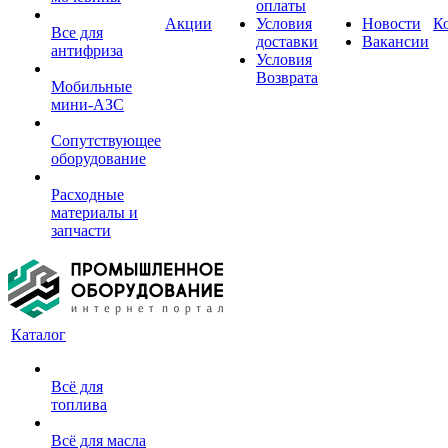
оплаты
Акции
Условия
Новости
К
Все для
доставки
Вакансии
антифриза
Условия
Возврата
Мобильные
мини-АЗС
Сопутствующее
оборудование
Расходные
материалы и
запчасти
Каталог
Всё для
топлива
Всё для масла