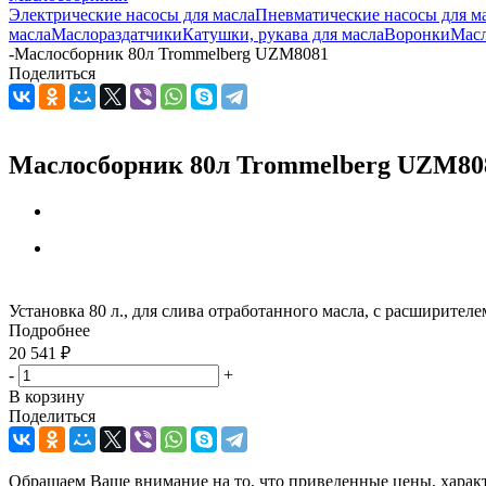
Электрические насосы для масла
Пневматические насосы для м
масла
Маслораздатчики
Катушки, рукава для масла
Воронки
Мас
-
Маслосборник 80л Trommelberg UZM8081
Поделиться
Маслосборник 80л Trommelberg UZM80
Установка 80 л., для слива отработанного масла, с расширител
Подробнее
20 541
₽
-
+
В корзину
Поделиться
Обращаем Ваше внимание на то, что приведенные цены, харак