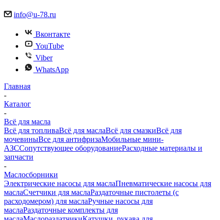
info@u-78.ru
Вконтакте
YouTube
Viber
WhatsApp
Главная
-
Каталог
-
Всё для масла
Всё для топлива
Всё для масла
Всё для смазки
Всё для
мочевины
Все для антифриза
Мобильные мини-
АЗС
Сопутствующее оборудование
Расходные материалы и
запчасти
-
Маслосборники
Электрические насосы для масла
Пневматические насосы для
масла
Счетчики для масла
Раздаточные пистолеты (с
расходомером) для масла
Ручные насосы для
масла
Раздаточные комплекты для
масла
Маслораздатчики
Катушки, рукава для