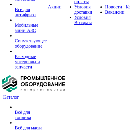
оплаты
Акции
Условия
Новости
К
Все для
доставки
Вакансии
антифриза
Условия
Возврата
Мобильные
мини-АЗС
Сопутствующее
оборудование
Расходные
материалы и
запчасти
Каталог
Всё для
топлива
Всё для масла