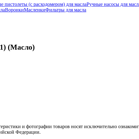
е пистолеты (с расходомером) для масла
Ручные насосы для масл
сла
Воронки
Масленки
Фильтры для масла
1) (Масло)
теристики и фотографии товаров носят исключительно ознакомит
сийской Федерации.