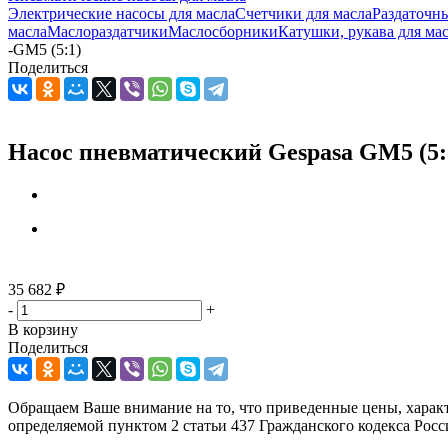
Электрические насосы для масла
Счетчики для масла
Раздаточны
масла
Маслораздатчики
Маслосборники
Катушки, рукава для ма
-
GM5 (5:1)
Поделиться
Насос пневматический Gespasa GM5 (5:
35 682
₽
-
+
В корзину
Поделиться
Обращаем Ваше внимание на то, что приведенные цены, харак
определяемой пунктом 2 статьи 437 Гражданского кодекса Рос