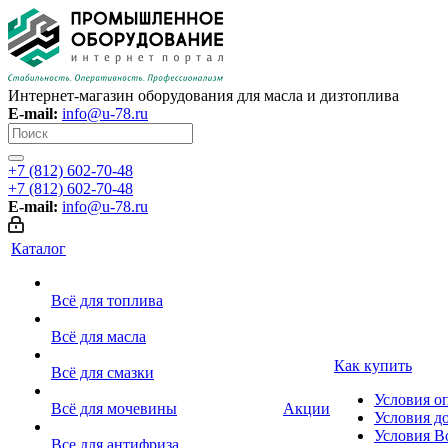
Интернет-магазин оборудования для масла и дизтоплива
E-mail:
info@u-78.ru
+7 (812) 602-70-48
+7 (812) 602-70-48
E-mail:
info@u-78.ru
Каталог
Всё для топлива
Всё для масла
Как купить
Всё для смазки
Условия о
Всё для мочевины
Акции
Условия д
Условия В
Все для антифриза