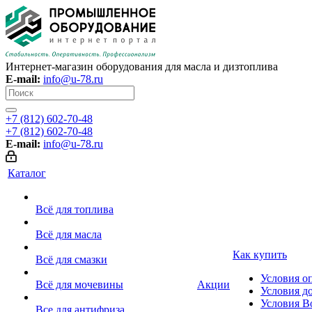
Интернет-магазин оборудования для масла и дизтоплива
E-mail:
info@u-78.ru
+7 (812) 602-70-48
+7 (812) 602-70-48
E-mail:
info@u-78.ru
Каталог
Всё для топлива
Всё для масла
Как купить
Всё для смазки
Условия о
Всё для мочевины
Акции
Условия д
Условия В
Все для антифриза