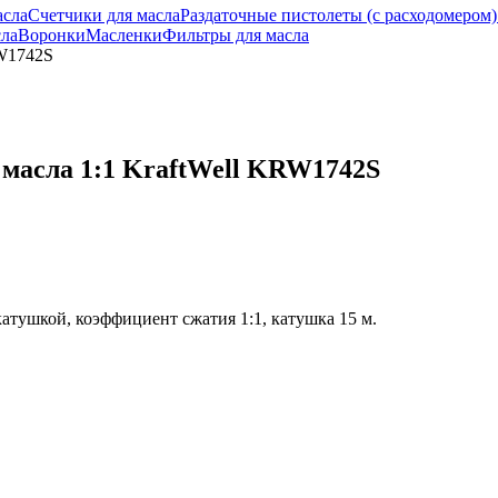
асла
Счетчики для масла
Раздаточные пистолеты (с расходомером)
сла
Воронки
Масленки
Фильтры для масла
RW1742S
масла 1:1 KraftWell KRW1742S
 катушкой, коэффициент сжатия 1:1, катушка 15 м.