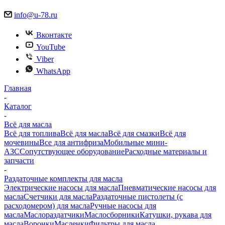
info@u-78.ru
Вконтакте
YouTube
Viber
WhatsApp
Главная
-
Каталог
-
Всё для масла
Всё для топлива
Всё для масла
Всё для смазки
Всё для
мочевины
Все для антифриза
Мобильные мини-
АЗС
Сопутствующее оборудование
Расходные материалы и
запчасти
-
Раздаточные комплекты для масла
Электрические насосы для масла
Пневматические насосы для
масла
Счетчики для масла
Раздаточные пистолеты (с
расходомером) для масла
Ручные насосы для
масла
Маслораздатчики
Маслосборники
Катушки, рукава для
масла
Воронки
Масленки
Фильтры для масла