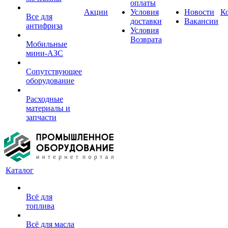
оплаты
Акции
Условия
Новости
К
Все для
доставки
Вакансии
антифриза
Условия
Возврата
Мобильные
мини-АЗС
Сопутствующее
оборудование
Расходные
материалы и
запчасти
Каталог
Всё для
топлива
Всё для масла