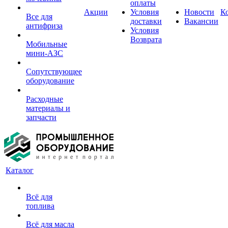
оплаты
Акции
Условия
Новости
К
Все для
доставки
Вакансии
антифриза
Условия
Возврата
Мобильные
мини-АЗС
Сопутствующее
оборудование
Расходные
материалы и
запчасти
Каталог
Всё для
топлива
Всё для масла