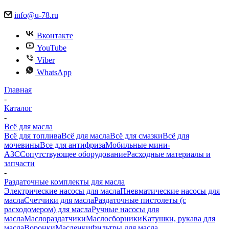
info@u-78.ru
Вконтакте
YouTube
Viber
WhatsApp
Главная
-
Каталог
-
Всё для масла
Всё для топлива
Всё для масла
Всё для смазки
Всё для
мочевины
Все для антифриза
Мобильные мини-
АЗС
Сопутствующее оборудование
Расходные материалы и
запчасти
-
Раздаточные комплекты для масла
Электрические насосы для масла
Пневматические насосы для
масла
Счетчики для масла
Раздаточные пистолеты (с
расходомером) для масла
Ручные насосы для
масла
Маслораздатчики
Маслосборники
Катушки, рукава для
масла
Воронки
Масленки
Фильтры для масла