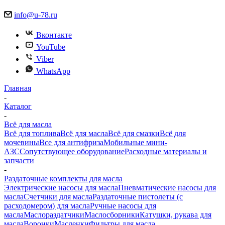
info@u-78.ru
Вконтакте
YouTube
Viber
WhatsApp
Главная
-
Каталог
-
Всё для масла
Всё для топлива
Всё для масла
Всё для смазки
Всё для
мочевины
Все для антифриза
Мобильные мини-
АЗС
Сопутствующее оборудование
Расходные материалы и
запчасти
-
Раздаточные комплекты для масла
Электрические насосы для масла
Пневматические насосы для
масла
Счетчики для масла
Раздаточные пистолеты (с
расходомером) для масла
Ручные насосы для
масла
Маслораздатчики
Маслосборники
Катушки, рукава для
масла
Воронки
Масленки
Фильтры для масла