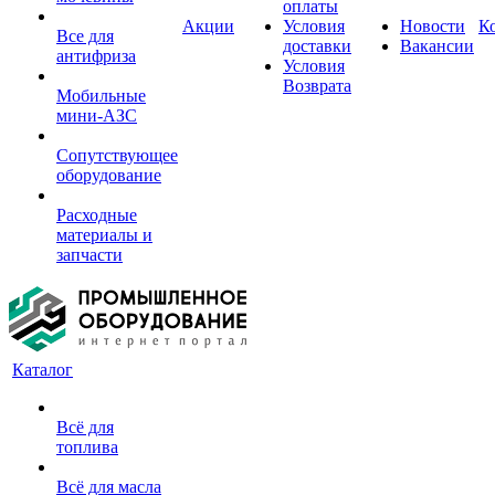
оплаты
Акции
Условия
Новости
К
Все для
доставки
Вакансии
антифриза
Условия
Возврата
Мобильные
мини-АЗС
Сопутствующее
оборудование
Расходные
материалы и
запчасти
Каталог
Всё для
топлива
Всё для масла