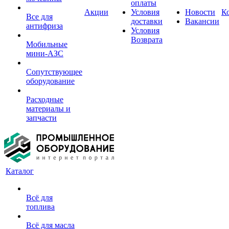
оплаты
Акции
Условия
Новости
К
Все для
доставки
Вакансии
антифриза
Условия
Возврата
Мобильные
мини-АЗС
Сопутствующее
оборудование
Расходные
материалы и
запчасти
Каталог
Всё для
топлива
Всё для масла