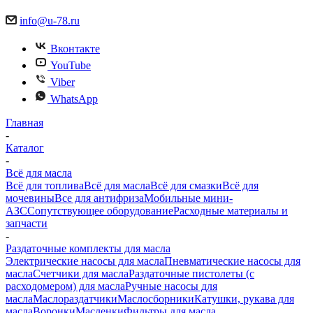
info@u-78.ru
Вконтакте
YouTube
Viber
WhatsApp
Главная
-
Каталог
-
Всё для масла
Всё для топлива
Всё для масла
Всё для смазки
Всё для
мочевины
Все для антифриза
Мобильные мини-
АЗС
Сопутствующее оборудование
Расходные материалы и
запчасти
-
Раздаточные комплекты для масла
Электрические насосы для масла
Пневматические насосы для
масла
Счетчики для масла
Раздаточные пистолеты (с
расходомером) для масла
Ручные насосы для
масла
Маслораздатчики
Маслосборники
Катушки, рукава для
масла
Воронки
Масленки
Фильтры для масла