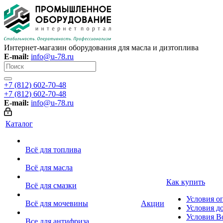
Интернет-магазин оборудования для масла и дизтоплива
E-mail:
info@u-78.ru
+7 (812) 602-70-48
+7 (812) 602-70-48
E-mail:
info@u-78.ru
Каталог
Всё для топлива
Всё для масла
Как купить
Всё для смазки
Условия о
Всё для мочевины
Акции
Условия д
Условия В
Все для антифриза