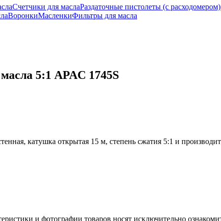
асла
Счетчики для масла
Раздаточные пистолеты (с расходомером)
сла
Воронки
Масленки
Фильтры для масла
масла 5:1 APAC 1745S
астенная, катушка открытая 15 м, степень сжатия 5:1 и производи
теристики и фотографии товаров носят исключительно ознакомит