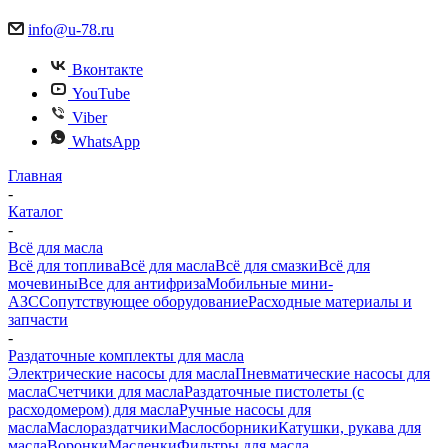
info@u-78.ru
Вконтакте
YouTube
Viber
WhatsApp
Главная
-
Каталог
-
Всё для масла
Всё для топлива
Всё для масла
Всё для смазки
Всё для
мочевины
Все для антифриза
Мобильные мини-
АЗС
Сопутствующее оборудование
Расходные материалы и
запчасти
-
Раздаточные комплекты для масла
Электрические насосы для масла
Пневматические насосы для
масла
Счетчики для масла
Раздаточные пистолеты (с
расходомером) для масла
Ручные насосы для
масла
Маслораздатчики
Маслосборники
Катушки, рукава для
масла
Воронки
Масленки
Фильтры для масла