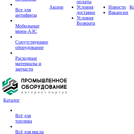
оплаты
Акции
Условия
Новости
К
Все для
доставки
Вакансии
антифриза
Условия
Возврата
Мобильные
мини-АЗС
Сопутствующее
оборудование
Расходные
материалы и
запчасти
Каталог
Всё для
топлива
Всё для масла