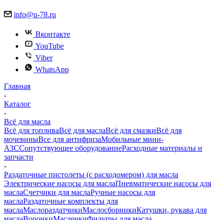
info@u-78.ru
Вконтакте
YouTube
Viber
WhatsApp
Главная
-
Каталог
-
Всё для масла
Всё для топлива
Всё для масла
Всё для смазки
Всё для
мочевины
Все для антифриза
Мобильные мини-
АЗС
Сопутствующее оборудование
Расходные материалы и
запчасти
-
Раздаточные пистолеты (с расходомером) для масла
Электрические насосы для масла
Пневматические насосы для
масла
Счетчики для масла
Ручные насосы для
масла
Раздаточные комплекты для
масла
Маслораздатчики
Маслосборники
Катушки, рукава для
масла
Воронки
Масленки
Фильтры для масла