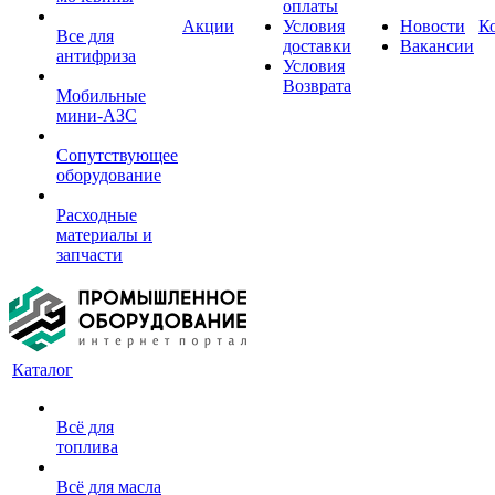
оплаты
Акции
Условия
Новости
К
Все для
доставки
Вакансии
антифриза
Условия
Возврата
Мобильные
мини-АЗС
Сопутствующее
оборудование
Расходные
материалы и
запчасти
Каталог
Всё для
топлива
Всё для масла