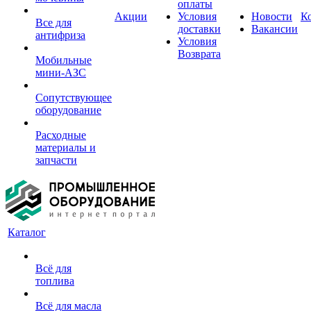
оплаты
Акции
Условия
Новости
К
Все для
доставки
Вакансии
антифриза
Условия
Возврата
Мобильные
мини-АЗС
Сопутствующее
оборудование
Расходные
материалы и
запчасти
Каталог
Всё для
топлива
Всё для масла