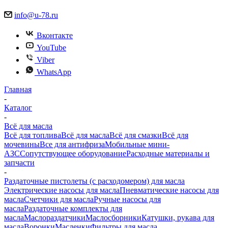
info@u-78.ru
Вконтакте
YouTube
Viber
WhatsApp
Главная
-
Каталог
-
Всё для масла
Всё для топлива
Всё для масла
Всё для смазки
Всё для
мочевины
Все для антифриза
Мобильные мини-
АЗС
Сопутствующее оборудование
Расходные материалы и
запчасти
-
Раздаточные пистолеты (с расходомером) для масла
Электрические насосы для масла
Пневматические насосы для
масла
Счетчики для масла
Ручные насосы для
масла
Раздаточные комплекты для
масла
Маслораздатчики
Маслосборники
Катушки, рукава для
масла
Воронки
Масленки
Фильтры для масла