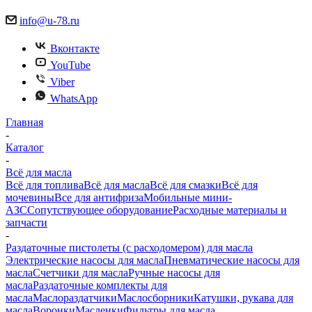
info@u-78.ru
Вконтакте
YouTube
Viber
WhatsApp
Главная
-
Каталог
-
Всё для масла
Всё для топлива
Всё для масла
Всё для смазки
Всё для
мочевины
Все для антифриза
Мобильные мини-
АЗС
Сопутствующее оборудование
Расходные материалы и
запчасти
-
Раздаточные пистолеты (с расходомером) для масла
Электрические насосы для масла
Пневматические насосы для
масла
Счетчики для масла
Ручные насосы для
масла
Раздаточные комплекты для
масла
Маслораздатчики
Маслосборники
Катушки, рукава для
масла
Воронки
Масленки
Фильтры для масла