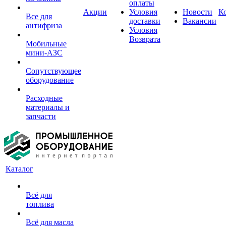
оплаты
Акции
Условия
Новости
К
Все для
доставки
Вакансии
антифриза
Условия
Возврата
Мобильные
мини-АЗС
Сопутствующее
оборудование
Расходные
материалы и
запчасти
Каталог
Всё для
топлива
Всё для масла