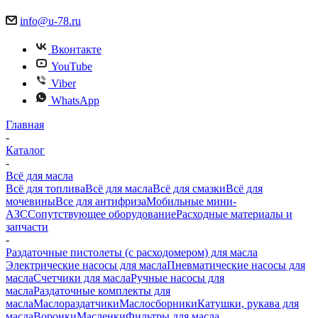
info@u-78.ru
Вконтакте
YouTube
Viber
WhatsApp
Главная
-
Каталог
-
Всё для масла
Всё для топлива
Всё для масла
Всё для смазки
Всё для
мочевины
Все для антифриза
Мобильные мини-
АЗС
Сопутствующее оборудование
Расходные материалы и
запчасти
-
Раздаточные пистолеты (с расходомером) для масла
Электрические насосы для масла
Пневматические насосы для
масла
Счетчики для масла
Ручные насосы для
масла
Раздаточные комплекты для
масла
Маслораздатчики
Маслосборники
Катушки, рукава для
масла
Воронки
Масленки
Фильтры для масла