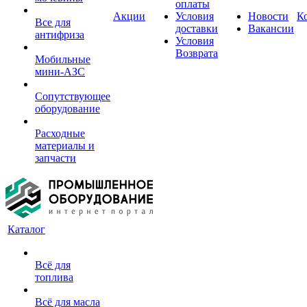
оплаты
Акции
Условия
Новости
К
Все для
доставки
Вакансии
антифриза
Условия
Возврата
Мобильные
мини-АЗС
Сопутствующее
оборудование
Расходные
материалы и
запчасти
Каталог
Всё для
топлива
Всё для масла