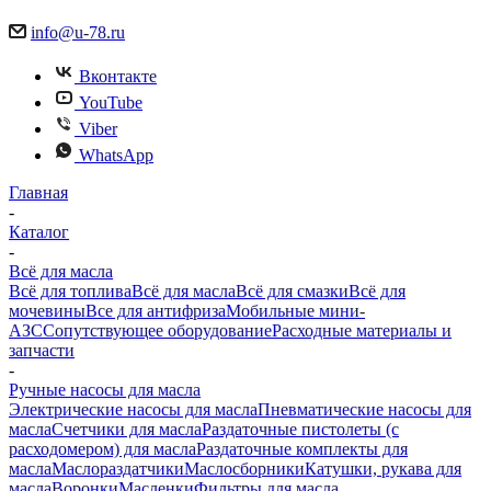
info@u-78.ru
Вконтакте
YouTube
Viber
WhatsApp
Главная
-
Каталог
-
Всё для масла
Всё для топлива
Всё для масла
Всё для смазки
Всё для
мочевины
Все для антифриза
Мобильные мини-
АЗС
Сопутствующее оборудование
Расходные материалы и
запчасти
-
Ручные насосы для масла
Электрические насосы для масла
Пневматические насосы для
масла
Счетчики для масла
Раздаточные пистолеты (с
расходомером) для масла
Раздаточные комплекты для
масла
Маслораздатчики
Маслосборники
Катушки, рукава для
масла
Воронки
Масленки
Фильтры для масла