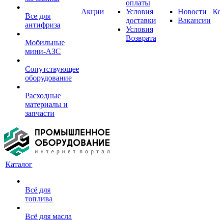
оплаты
Акции
Условия
Новости
К
Все для
доставки
Вакансии
антифриза
Условия
Возврата
Мобильные
мини-АЗС
Сопутствующее
оборудование
Расходные
материалы и
запчасти
Каталог
Всё для
топлива
Всё для масла