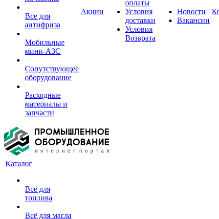
оплаты
Акции
Условия
Новости
К
Все для
доставки
Вакансии
антифриза
Условия
Возврата
Мобильные
мини-АЗС
Сопутствующее
оборудование
Расходные
материалы и
запчасти
Каталог
Всё для
топлива
Всё для масла