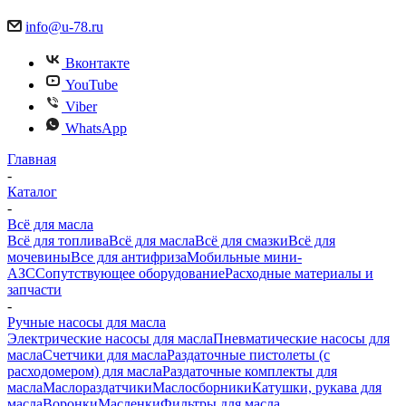
info@u-78.ru
Вконтакте
YouTube
Viber
WhatsApp
Главная
-
Каталог
-
Всё для масла
Всё для топлива
Всё для масла
Всё для смазки
Всё для
мочевины
Все для антифриза
Мобильные мини-
АЗС
Сопутствующее оборудование
Расходные материалы и
запчасти
-
Ручные насосы для масла
Электрические насосы для масла
Пневматические насосы для
масла
Счетчики для масла
Раздаточные пистолеты (с
расходомером) для масла
Раздаточные комплекты для
масла
Маслораздатчики
Маслосборники
Катушки, рукава для
масла
Воронки
Масленки
Фильтры для масла