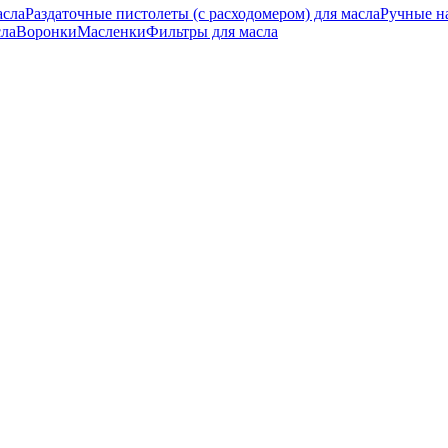
асла
Раздаточные пистолеты (с расходомером) для масла
Ручные н
сла
Воронки
Масленки
Фильтры для масла