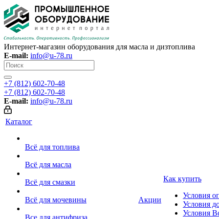
Интернет-магазин оборудования для масла и дизтоплива
E-mail:
info@u-78.ru
+7 (812) 602-70-48
+7 (812) 602-70-48
E-mail:
info@u-78.ru
Каталог
Всё для топлива
Всё для масла
Как купить
Всё для смазки
Условия о
Всё для мочевины
Акции
Условия д
Условия В
Все для антифриза