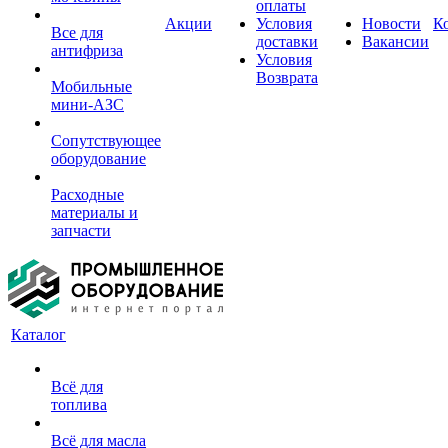
оплаты
Акции
Условия
Новости
К
Все для
доставки
Вакансии
антифриза
Условия
Возврата
Мобильные
мини-АЗС
Сопутствующее
оборудование
Расходные
материалы и
запчасти
Каталог
Всё для
топлива
Всё для масла