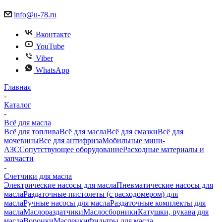
info@u-78.ru
Вконтакте
YouTube
Viber
WhatsApp
Главная
-
Каталог
-
Всё для масла
Всё для топлива
Всё для масла
Всё для смазки
Всё для
мочевины
Все для антифриза
Мобильные мини-
АЗС
Сопутствующее оборудование
Расходные материалы и
запчасти
-
Счетчики для масла
Электрические насосы для масла
Пневматические насосы для
масла
Раздаточные пистолеты (с расходомером) для
масла
Ручные насосы для масла
Раздаточные комплекты для
масла
Маслораздатчики
Маслосборники
Катушки, рукава для
масла
Воронки
Масленки
Фильтры для масла