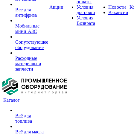
оплаты
Акции
Условия
Новости
К
Все для
доставки
Вакансии
антифриза
Условия
Возврата
Мобильные
мини-АЗС
Сопутствующее
оборудование
Расходные
материалы и
запчасти
Каталог
Всё для
топлива
Всё для масла