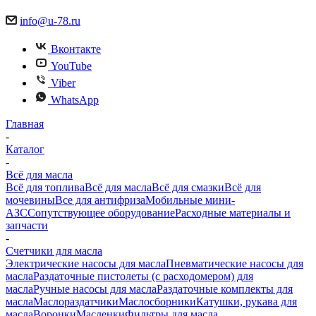
info@u-78.ru
Вконтакте
YouTube
Viber
WhatsApp
Главная
-
Каталог
-
Всё для масла
Всё для топлива
Всё для масла
Всё для смазки
Всё для
мочевины
Все для антифриза
Мобильные мини-
АЗС
Сопутствующее оборудование
Расходные материалы и
запчасти
-
Счетчики для масла
Электрические насосы для масла
Пневматические насосы для
масла
Раздаточные пистолеты (с расходомером) для
масла
Ручные насосы для масла
Раздаточные комплекты для
масла
Маслораздатчики
Маслосборники
Катушки, рукава для
масла
Воронки
Масленки
Фильтры для масла