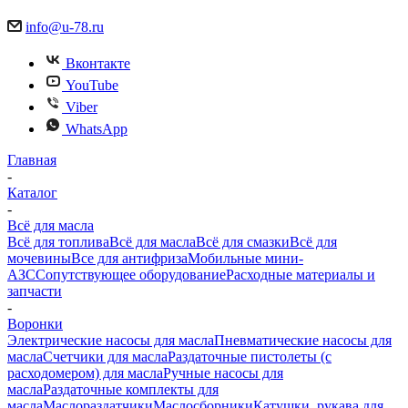
info@u-78.ru
Вконтакте
YouTube
Viber
WhatsApp
Главная
-
Каталог
-
Всё для масла
Всё для топлива
Всё для масла
Всё для смазки
Всё для
мочевины
Все для антифриза
Мобильные мини-
АЗС
Сопутствующее оборудование
Расходные материалы и
запчасти
-
Воронки
Электрические насосы для масла
Пневматические насосы для
масла
Счетчики для масла
Раздаточные пистолеты (с
расходомером) для масла
Ручные насосы для
масла
Раздаточные комплекты для
масла
Маслораздатчики
Маслосборники
Катушки, рукава для