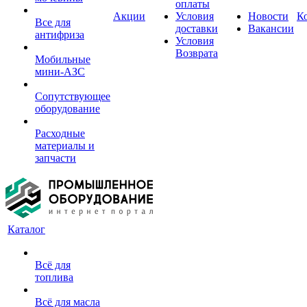
оплаты
Акции
Условия
Новости
К
Все для
доставки
Вакансии
антифриза
Условия
Возврата
Мобильные
мини-АЗС
Сопутствующее
оборудование
Расходные
материалы и
запчасти
Каталог
Всё для
топлива
Всё для масла