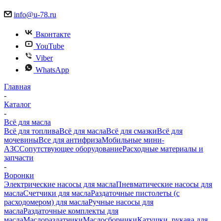
info@u-78.ru
Вконтакте
YouTube
Viber
WhatsApp
Главная
-
Каталог
-
Всё для масла
Всё для топлива
Всё для масла
Всё для смазки
Всё для
мочевины
Все для антифриза
Мобильные мини-
АЗС
Сопутствующее оборудование
Расходные материалы и
запчасти
-
Воронки
Электрические насосы для масла
Пневматические насосы для
масла
Счетчики для масла
Раздаточные пистолеты (с
расходомером) для масла
Ручные насосы для
масла
Раздаточные комплекты для
масла
Маслораздатчики
Маслосборники
Катушки, рукава для