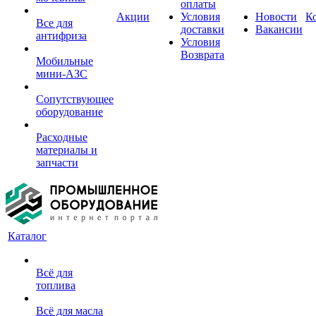
оплаты
Акции
Условия
Новости
К
Все для
доставки
Вакансии
антифриза
Условия
Возврата
Мобильные
мини-АЗС
Сопутствующее
оборудование
Расходные
материалы и
запчасти
Каталог
Всё для
топлива
Всё для масла