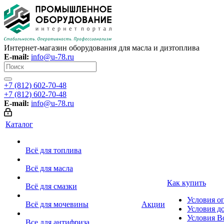
Интернет-магазин оборудования для масла и дизтоплива
E-mail:
info@u-78.ru
+7 (812) 602-70-48
+7 (812) 602-70-48
E-mail:
info@u-78.ru
Каталог
Всё для топлива
Всё для масла
Как купить
Всё для смазки
Условия о
Всё для мочевины
Акции
Условия д
Условия В
Все для антифриза