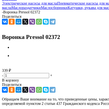
Электрические насосы для масла
Пневматические насосы для м
масла
Маслораздатчики
Маслосборники
Катушки, рукава для ма
-
Воронка Pressol 02372
Поделиться
Воронка Pressol 02372
339
₽
-
+
В корзину
Поделиться
Обращаем Ваше внимание на то, что приведенные цены, харак
определяемой пунктом 2 статьи 437 Гражданского кодекса Рос