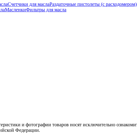
асла
Счетчики для масла
Раздаточные пистолеты (с расходомером)
сла
Масленки
Фильтры для масла
теристики и фотографии товаров носят исключительно ознакомит
сийской Федерации.