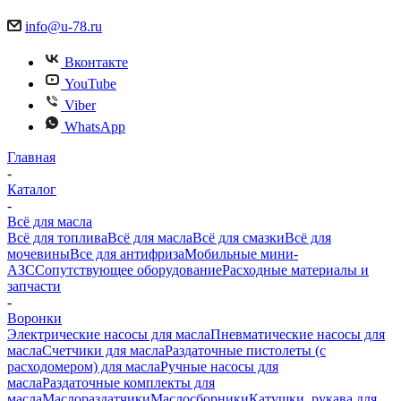
info@u-78.ru
Вконтакте
YouTube
Viber
WhatsApp
Главная
-
Каталог
-
Всё для масла
Всё для топлива
Всё для масла
Всё для смазки
Всё для
мочевины
Все для антифриза
Мобильные мини-
АЗС
Сопутствующее оборудование
Расходные материалы и
запчасти
-
Воронки
Электрические насосы для масла
Пневматические насосы для
масла
Счетчики для масла
Раздаточные пистолеты (с
расходомером) для масла
Ручные насосы для
масла
Раздаточные комплекты для
масла
Маслораздатчики
Маслосборники
Катушки, рукава для