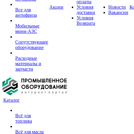
оплаты
Акции
Условия
Новости
К
Все для
доставки
Вакансии
антифриза
Условия
Возврата
Мобильные
мини-АЗС
Сопутствующее
оборудование
Расходные
материалы и
запчасти
Каталог
Всё для
топлива
Всё для масла