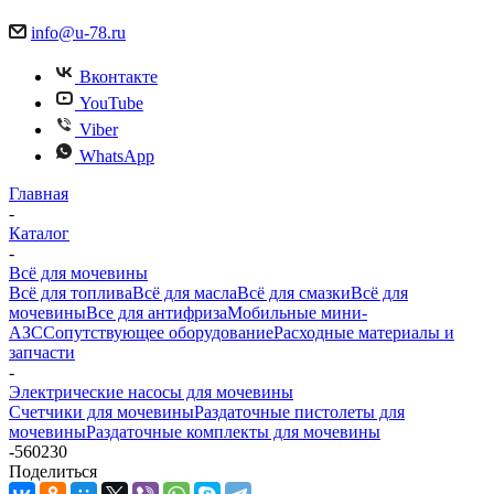
info@u-78.ru
Вконтакте
YouTube
Viber
WhatsApp
Главная
-
Каталог
-
Всё для мочевины
Всё для топлива
Всё для масла
Всё для смазки
Всё для
мочевины
Все для антифриза
Мобильные мини-
АЗС
Сопутствующее оборудование
Расходные материалы и
запчасти
-
Электрические насосы для мочевины
Счетчики для мочевины
Раздаточные пистолеты для
мочевины
Раздаточные комплекты для мочевины
-
560230
Поделиться