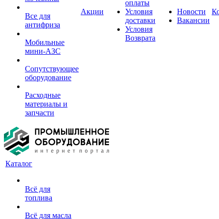
оплаты
Акции
Условия
Новости
К
Все для
доставки
Вакансии
антифриза
Условия
Возврата
Мобильные
мини-АЗС
Сопутствующее
оборудование
Расходные
материалы и
запчасти
Каталог
Всё для
топлива
Всё для масла