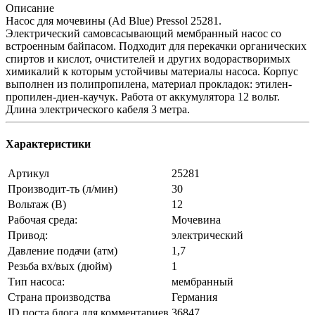
Описание
Насос для мочевины (Ad Blue) Pressol 25281.
Электрический самовсасывающий мембранный насос со
встроенным байпасом. Подходит для перекачки органических
спиртов и кислот, очистителей и других водорастворимых
химикалий к которым устойчивы материалы насоса. Корпус
выполнен из полипропилена, материал прокладок: этилен-
пропилен-диен-каучук. Работа от аккумулятора 12 вольт.
Длина электрического кабеля 3 метра.
Характеристики
Артикул
25281
Производит-ть (л/мин)
30
Вольтаж (В)
12
Рабочая среда:
Мочевина
Привод:
электрический
Давление подачи (атм)
1,7
Резьба вх/вых (дюйм)
1
Тип насоса:
мембранный
Страна производства
Германия
ID поста блога для комментариев
36847