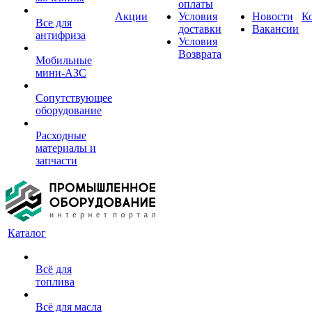
оплаты
Акции
Условия
Новости
К
Все для
доставки
Вакансии
антифриза
Условия
Возврата
Мобильные
мини-АЗС
Сопутствующее
оборудование
Расходные
материалы и
запчасти
Каталог
Всё для
топлива
Всё для масла