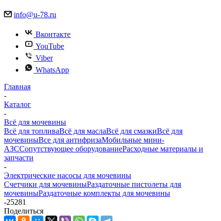
info@u-78.ru
Вконтакте
YouTube
Viber
WhatsApp
Главная
-
Каталог
-
Всё для мочевины
Всё для топлива
Всё для масла
Всё для смазки
Всё для
мочевины
Все для антифриза
Мобильные мини-
АЗС
Сопутствующее оборудование
Расходные материалы и
запчасти
-
Электрические насосы для мочевины
Счетчики для мочевины
Раздаточные пистолеты для
мочевины
Раздаточные комплекты для мочевины
-
25281
Поделиться