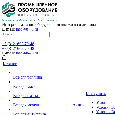
Интернет-магазин оборудования для масла и дизтоплива
E-mail:
info@u-78.ru
+7 (812) 602-70-48
+7 (812) 602-70-48
E-mail:
info@u-78.ru
Каталог
Всё для топлива
Всё для масла
Как купить
Всё для смазки
Условия о
Всё для мочевины
Акции
Условия д
Условия В
Все для антифриза