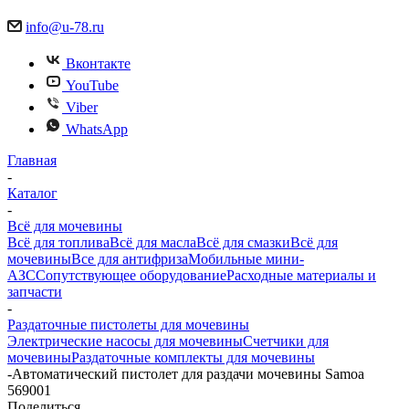
info@u-78.ru
Вконтакте
YouTube
Viber
WhatsApp
Главная
-
Каталог
-
Всё для мочевины
Всё для топлива
Всё для масла
Всё для смазки
Всё для
мочевины
Все для антифриза
Мобильные мини-
АЗС
Сопутствующее оборудование
Расходные материалы и
запчасти
-
Раздаточные пистолеты для мочевины
Электрические насосы для мочевины
Счетчики для
мочевины
Раздаточные комплекты для мочевины
-
Автоматический пистолет для раздачи мочевины Samoa
569001
Поделиться