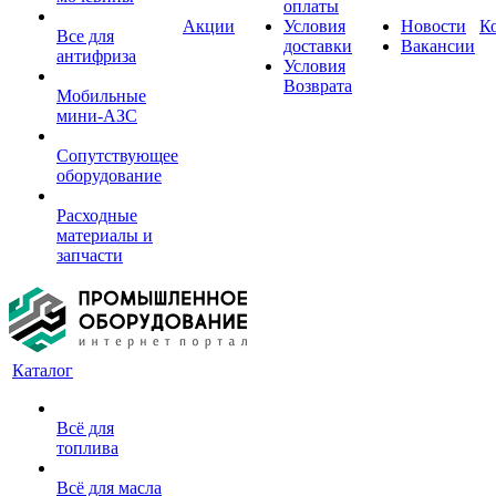
оплаты
Акции
Условия
Новости
К
Все для
доставки
Вакансии
антифриза
Условия
Возврата
Мобильные
мини-АЗС
Сопутствующее
оборудование
Расходные
материалы и
запчасти
Каталог
Всё для
топлива
Всё для масла