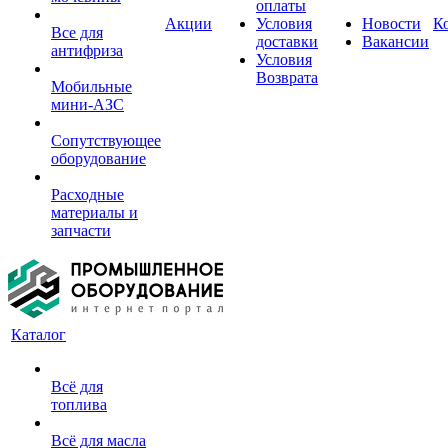
оплаты
Акции
Условия
Новости
К
Все для
доставки
Вакансии
антифриза
Условия
Возврата
Мобильные
мини-АЗС
Сопутствующее
оборудование
Расходные
материалы и
запчасти
Каталог
Всё для
топлива
Всё для масла