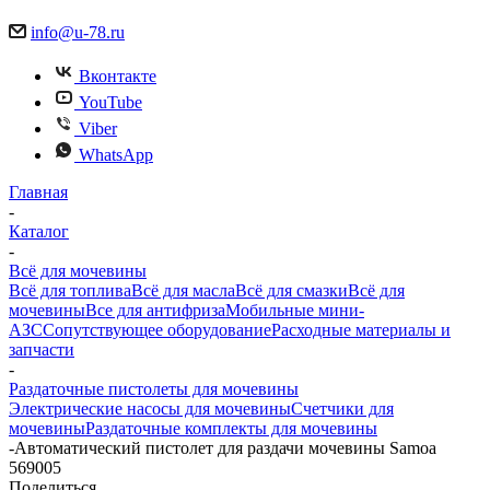
info@u-78.ru
Вконтакте
YouTube
Viber
WhatsApp
Главная
-
Каталог
-
Всё для мочевины
Всё для топлива
Всё для масла
Всё для смазки
Всё для
мочевины
Все для антифриза
Мобильные мини-
АЗС
Сопутствующее оборудование
Расходные материалы и
запчасти
-
Раздаточные пистолеты для мочевины
Электрические насосы для мочевины
Счетчики для
мочевины
Раздаточные комплекты для мочевины
-
Автоматический пистолет для раздачи мочевины Samoa
569005
Поделиться