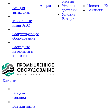
оплаты
Акции
Условия
Новости
К
Все для
доставки
Вакансии
антифриза
Условия
Возврата
Мобильные
мини-АЗС
Сопутствующее
оборудование
Расходные
материалы и
запчасти
Каталог
Всё для
топлива
Всё для масла