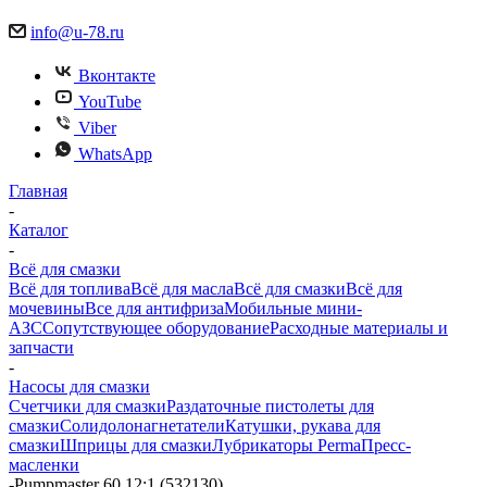
info@u-78.ru
Вконтакте
YouTube
Viber
WhatsApp
Главная
-
Каталог
-
Всё для смазки
Всё для топлива
Всё для масла
Всё для смазки
Всё для
мочевины
Все для антифриза
Мобильные мини-
АЗС
Сопутствующее оборудование
Расходные материалы и
запчасти
-
Насосы для смазки
Счетчики для смазки
Раздаточные пистолеты для
смазки
Солидолонагнетатели
Катушки, рукава для
смазки
Шприцы для смазки
Лубрикаторы Perma
Пресс-
масленки
-
Pumpmaster 60 12:1 (532130)