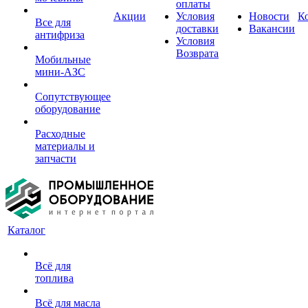
оплаты
Акции
Условия
Новости
К
Все для
доставки
Вакансии
антифриза
Условия
Возврата
Мобильные
мини-АЗС
Сопутствующее
оборудование
Расходные
материалы и
запчасти
Каталог
Всё для
топлива
Всё для масла