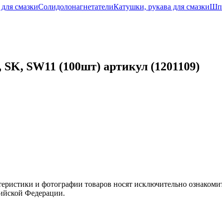
 для смазки
Солидолонагнетатели
Катушки, рукава для смазки
Шпр
 SK, SW11 (100шт) артикул (1201109)
теристики и фотографии товаров носят исключительно ознакомит
сийской Федерации.