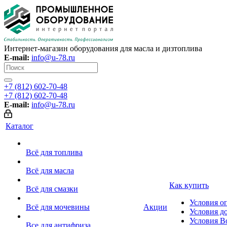
Интернет-магазин оборудования для масла и дизтоплива
E-mail:
info@u-78.ru
+7 (812) 602-70-48
+7 (812) 602-70-48
E-mail:
info@u-78.ru
Каталог
Всё для топлива
Всё для масла
Как купить
Всё для смазки
Условия о
Всё для мочевины
Акции
Условия д
Условия В
Все для антифриза