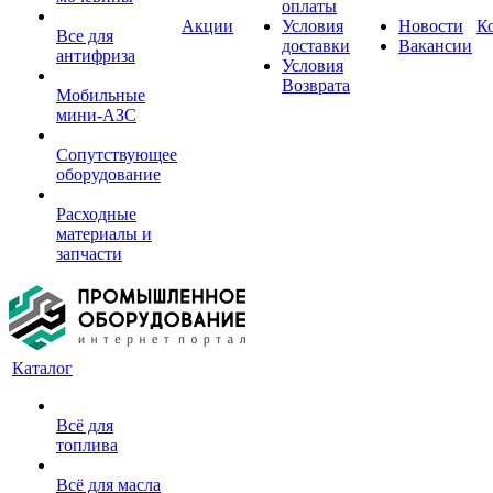
оплаты
Акции
Условия
Новости
К
Все для
доставки
Вакансии
антифриза
Условия
Возврата
Мобильные
мини-АЗС
Сопутствующее
оборудование
Расходные
материалы и
запчасти
Каталог
Всё для
топлива
Всё для масла