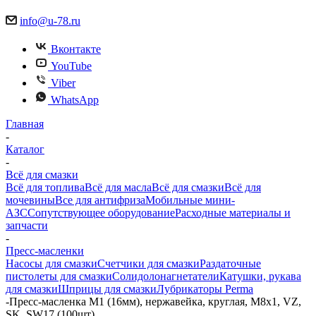
info@u-78.ru
Вконтакте
YouTube
Viber
WhatsApp
Главная
-
Каталог
-
Всё для смазки
Всё для топлива
Всё для масла
Всё для смазки
Всё для
мочевины
Все для антифриза
Мобильные мини-
АЗС
Сопутствующее оборудование
Расходные материалы и
запчасти
-
Пресс-масленки
Насосы для смазки
Счетчики для смазки
Раздаточные
пистолеты для смазки
Солидолонагнетатели
Катушки, рукава
для смазки
Шприцы для смазки
Лубрикаторы Perma
-
Пресс-масленка М1 (16мм), нержавейка, круглая, M8x1, VZ,
SK, SW17 (100шт)